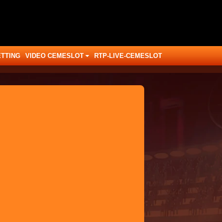
ETTING
VIDEO CEMESLOT
RTP-LIVE-CEMESLOT