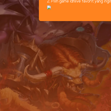
2. Pilih game Idnlive favorit yang ingi