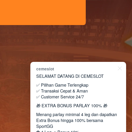
cemeslot
SELAMAT DATANG DI CEMESLOT
✅ Pilihan Game Terlengkap
✅ Transaksi Cepat & Aman
✅ Customer Service 24/7
🎁 EXTRA BONUS PARLAY 100% 🎁
Menang parlay minimal 4 leg dan dapatkan
Extra Bonus hingga 100% bersama
SportGG
⚽️ 4 Leg ➜ Bonus 10%